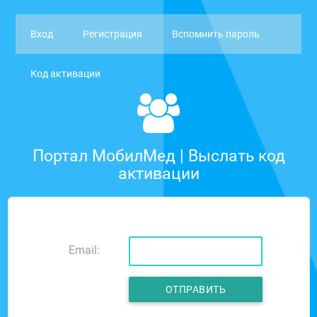
Вход
Регистрация
Вспомнить пароль
Код активации
Портал МобилМед | Выслать код
активации
Email:
ОТПРАВИТЬ
ПОВТОРНО